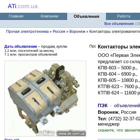
ATi
.
com.ua
Главная
Компании
Объявления
Работа
Все объявления
(3
Прочая электротехника
»
Россия
»
Воронеж
» Контакторы электромагнит
Контакторы эле
Дать объявление
– продам, куплю
1.2 млн. посетителей за месяц:
7.1 млн. просмотров объявлений
ООО «Первая Элек
предлагает со скла
КПВ-603 – 5000 р.,
КПВ-604 – 6900 р.,
КПВ-605 – 10800 р.,
КТПВ-623 – 7600 р.
КТПВ-624 – 11600 р
ПЭК
-
объявлений
Воронеж
, Россия
Тел
: (4732) 32-37-
менеджер
скажите, что звонит
Фото: кпв