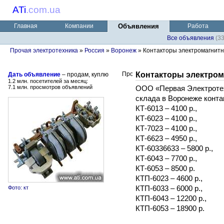
ATi
.
com.ua
Главная
Компании
Объявления
Работа
Все объявления
(3
Прочая электротехника
»
Россия
»
Воронеж
» Контакторы электромагнит
Контакторы электром
Дать объявление
– продам, куплю
1.2 млн. посетителей за месяц:
7.1 млн. просмотров объявлений
ООО «Первая Электротех
склада в Воронеже конта
КТ-6013 – 4100 р.,
КТ-6023 – 4100 р.,
КТ-7023 – 4100 р.,
КТ-6623 – 4950 р.,
КТ-60336633 – 5800 р.,
КТ-6043 – 7700 р.,
КТ-6053 – 8500 р.
КТП-6023 – 4600 р.,
КТП-6033 – 6000 р.,
Фото: кт
КТП-6043 – 12200 р.,
КТП-6053 – 18900 р.