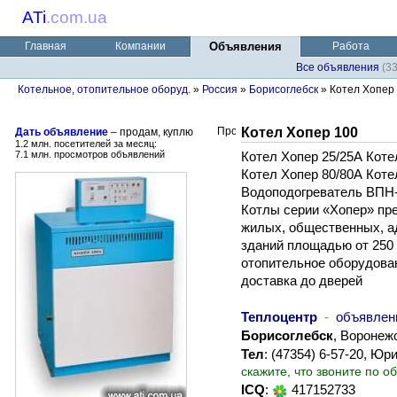
ATi
.
com.ua
Главная
Компании
Объявления
Работа
Все объявления
(3
Котельное, отопительное оборуд.
»
Россия
»
Борисоглебск
» Котел Хопер
Котел Хопер 100
Дать объявление
– продам, куплю
1.2 млн. посетителей за месяц:
7.1 млн. просмотров объявлений
Котел Хопер 25/25А Коте
Котел Хопер 80/80А Коте
Водоподогреватель ВПН-
Котлы серии «Хопер» пр
жилых, общественных, 
зданий площадью от 250 
отопительное оборудован
доставка до дверей
Теплоцентр
-
объявлен
Борисоглебск
, Воронеж
Тел
: (47354) 6-57-20, Ю
скажите, что звоните по о
ICQ
:
417152733