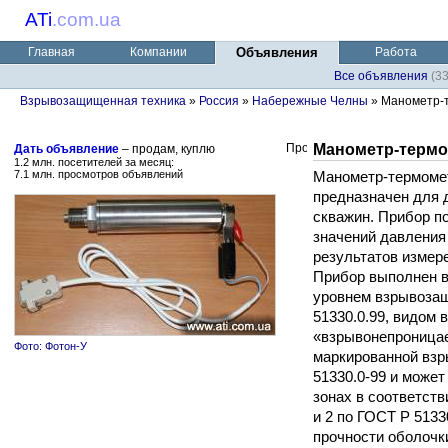
ATi
.
com.ua
Главная
Компании
Объявления
Работа
Все объявления
(3
Взрывозащищенная техника
»
Россия
»
Набережные Челны
» Манометр-т
Манометр-термо
Дать объявление
– продам, куплю
1.2 млн. посетителей за месяц:
7.1 млн. просмотров объявлений
Манометр-термоме
предназначен для 
скважин. Прибор п
значений давления
результатов измер
Прибор выполнен 
уровнем взрывоза
51330.0.99, видом
«взрывонепроницае
Фото: Фотон-У
маркированной взр
51330.0-99 и може
зонах в соответстви
и 2 по ГОСТ Р 5133
прочности оболочки