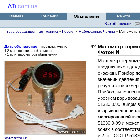
ATi
.
com.ua
Главная
Компании
Объявления
Работа
Все объявления
(3
Взрывозащищенная техника
»
Россия
»
Набережные Челны
» Манометр-т
Манометр-термо
Дать объявление
– продам, куплю
1.2 млн. посетителей за месяц:
Фотон-И
7.1 млн. просмотров объявлений
Манометр-термоме
предназначен для 
скважин. Прибор п
значений давления
результатов измер
Прибор выполнен 
уровнем взрывоза
51330.0.99, видом
«взрывонепроницае
маркированной взр
51330.0-99 и може
зонах в соответстви
и 2 по ГОСТ Р 5133
Фото: Фотон-И