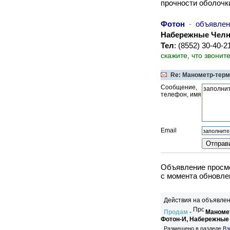
прочности оболочки
Фотон
-
объявлен
Набережные Чел
Тел
: (8552) 30-40-
скажите, что звонит
Re: Манометр-терм
Сообщение,
телефон, имя
Email
Объявление просмо
c момента обновлен
Действия на объявлен
Продам
-
Маномет
Фотон-И, Набережные
Размещено в разделе
Вз