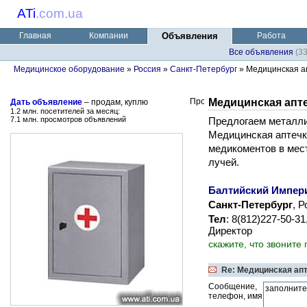
ATi
.
com.ua
Главная
Компании
Объявления
Работа
Все объявления
(3
Медицинское оборудование
»
Россия
»
Санкт-Петербург
» Медицинская а
Медицинская апт
Дать объявление
– продам, куплю
1.2 млн. посетителей за месяц:
7.1 млн. просмотров объявлений
Предлогаем металли
Медицинская аптечк
медикоментов в мес
лучей.
Балтийский Импер
Санкт-Петербург
, 
Тел
: 8(812)227-50-3
Директор
скажите, что звоните
Re: Медицинская ап
Сообщение,
телефон, имя