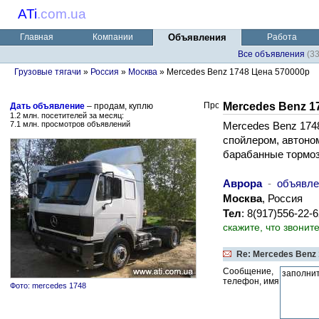
ATi
.
com.ua
Главная
Компании
Объявления
Работа
Все объявления
(3
Грузовые тягачи
»
Россия
»
Москва
» Mercedes Benz 1748 Цена 570000р
Mercedes Benz 1
Дать объявление
– продам, куплю
1.2 млн. посетителей за месяц:
7.1 млн. просмотров объявлений
Mercedes Benz 1748
спойлером, автоно
барабанные тормоз
Аврора
-
объявле
Москва
, Россия
Тел
: 8(917)556-22-
скажите, что звонит
Re: Mercedes Benz
Сообщение,
телефон, имя
Фото: mercedes 1748