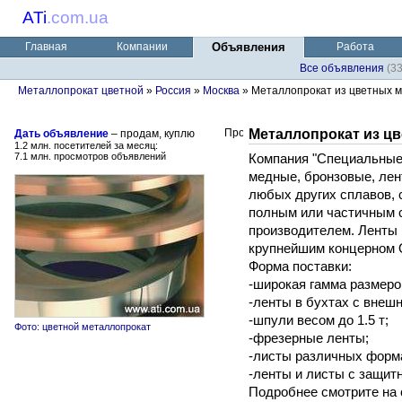
ATi
.
com.ua
Главная
Компании
Объявления
Работа
Все объявления
(3
Металлопрокат цветной
»
Россия
»
Москва
» Металлопрокат из цветных ме
Металлопрокат из ц
Дать объявление
– продам, куплю
1.2 млн. посетителей за месяц:
7.1 млн. просмотров объявлений
Компания "Специальные
медные, бронзовые, лент
любых других сплавов, 
полным или частичным 
производителем. Ленты 
крупнейшим концерном 
Форма поставки:
-широкая гамма размеро
-ленты в бухтах с внешн
-шпули весом до 1.5 т;
Фото: цветной металлопрокат
-фрезерные ленты;
-листы различных форма
-ленты и листы с защит
Подробнее смотрите на 