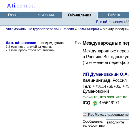
ATi
.
com.ua
Главная
Компании
Объявления
Работа
Все объявления
(3
Автомобильные грузоперевозки
»
Россия
»
Калининград
» Международные
Международные пе
Дать объявление
– продам, куплю
1.2 млн. посетителей за месяц:
7.1 млн. просмотров объявлений
Международные перево
в Россию. Выгодные у
(таможенное переофор
ИП Думановский О.А.
Калининград
, Россия
Тел
: +79114766705, +7
Думановский
скажите, что звоните по
ICQ
:
495646171
Re: Международные пе
Сообщение,
телефон, имя