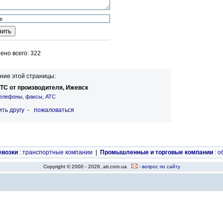
но всего: 322
ние этой страницы:
ТС от производителя, Ижевск
елефоны, факсы, АТС
ть другу
-
пожаловаться
евозки
:
транспортные компании
|
Промышленные и торговые компании
:
о
Copyright © 2000 - 2026, ati.com.ua
- вопрос по сайту