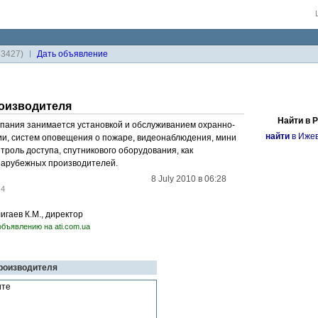
33427)
Дaть объявление
оизводителя
Найти в 
ания занимается установкой и обслуживанием охранно-
найти
в Ижев
и, систем оповещения о пожаре, видеонаблюдения, мини
онтроль доступа, спутникового оборудования, как
 зарубежных производителей.
8 July 2010 в 06:28
:
4
игаев К.М., директор
объявлению на ati.com.ua
производителя