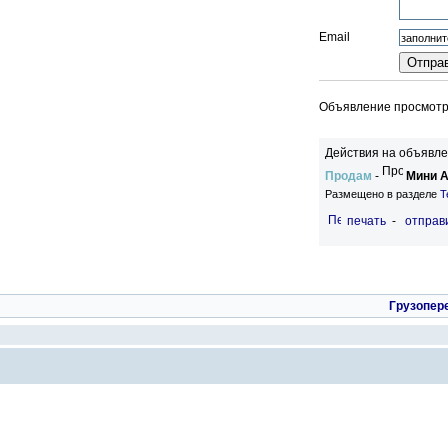
Email
Объявление просмотре
Действия на объявле
Продам
-
Мини А
Размещено в разделе
Т
печать
-
отправи
Грузопер