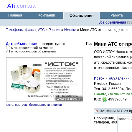
ATi
.
com.ua
Главная
Компании
Объявления
Работа
Все объявления
(3
Телефоны, факсы, АТС
»
Россия
»
Ижевск
» Мини АТС от производителя
Мини АТС от пр
Дать объявление
– продам, куплю
1.2 млн. посетителей за месяц:
7.1 млн. просмотров объявлений
ООО ИСТОК Наша комп
пожарной сигнализаци
атс, средств связи, к
отечественных, так и
Исток
-
объявлений
Ижевск
, Россия
Тел
: 3412-566904, Пол
скажите, что звоните по 
ICQ
:
499396849
Фото: системы безопасности и связи
Re: Мини АТС от 
Сообщение,
телефон, имя