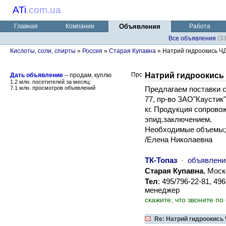
ATi
.
com.ua
Главная
Компании
Объявления
Работа
Все объявления
(3
Кислоты, соли, спирты
»
Россия
»
Старая Купавна
» Натрий гидроокись Ч
Натрий гидроокись
Дать объявление
– продам, куплю
1.2 млн. посетителей за месяц:
7.1 млн. просмотров объявлений
Предлагаем поставки с
77, пр-во ЗАО"Каустик"
кг. Продукция сопрово
эпид.заключением.
Необходимые объемы;
/Елена Николаевна
ТК-Топаз
-
объявлени
Старая Купавна
, Моск
Тел
: 495/796-22-81, 4
менеджер
скажите, что звоните по
Re: Натрий гидроокись