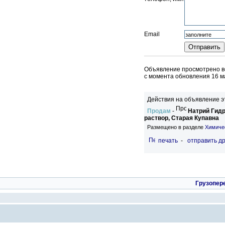
Email
Объявление просмотрено вс
c момента обновления 16 м
Действия на объявление э
Продам
-
Натрий Гидр
раствор, Старая Купавна
Размещено в разделе
Химиче
печать
-
отправить др
Грузопер