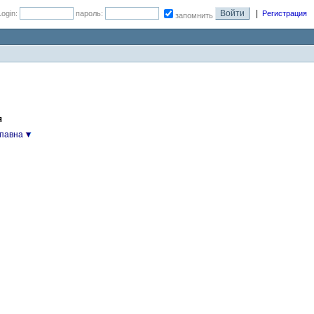
|
Login:
пароль:
Регистрация
запомнить
я
упавна