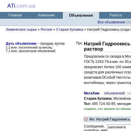
ATi
.
com.ua
Главная
Компании
Объявления
Работа
Все объявления
(3
Химическое сырье
»
Россия
»
Старая Купавна
» Натрий Гидроокись (сода к
Натрий Гидроокись 
Дать объявление
– продам, куплю
1.2 млн. посетителей за месяц:
раствор
7.1 млн. просмотров объявлений
Предлагаем со склада в Мос
ГОСТу 2263-79 в кан. по 30,
предлагает более 100 наи
средств для различных отр
реактивов ОСобой Чистоты 
контейнеры, через транспо
МегаХим
-
объявлений
:
14
Старая Купавна
, Московска
Тел
: 495 724-50-85, менед
скажите, что звоните по объявл
Re: Натрий Гидроокись 
Сообщение,
телефон, имя