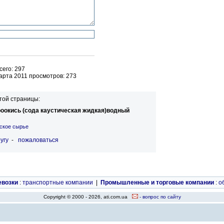
его: 297
арта 2011 просмотров: 273
той страницы:
оокись (сода каустическая жидкая)водный
ское сырье
угу
-
пожаловаться
евозки
:
транспортные компании
|
Промышленные и торговые компании
:
о
Copyright © 2000 - 2026, ati.com.ua
- вопрос по сайту