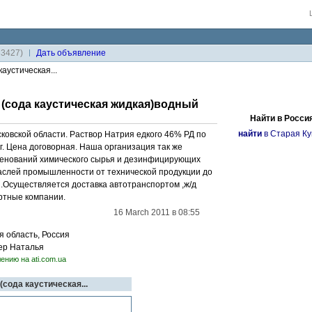
33427)
Дaть объявление
аустическая...
(сода каустическая жидкая)водный
Найти в Росси
найти
в Старая К
ковской области. Раствор Натрия едкого 46% РД по
кг. Цена договорная. Наша организация так же
менований химического сырья и дезинфицирующих
аслей промышленности от технической продукции до
.Осуществляется доставка автотранспортом ,ж/д
ртные компании.
16 March 2011 в 08:55
я область, Россия
жер Наталья
ению на ati.com.ua
(сода каустическая...