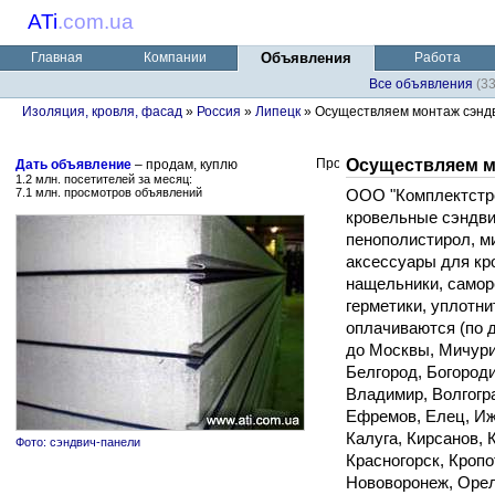
ATi
.
com.ua
Главная
Компании
Объявления
Работа
Все объявления
(3
Изоляция, кровля, фасад
»
Россия
»
Липецк
» Осуществляем монтаж сэнд
Осуществляем м
Дать объявление
– продам, куплю
1.2 млн. посетителей за месяц:
7.1 млн. просмотров объявлений
ООО "Комплектстро
кровельные сэндви
пенополистирол, м
аксессуары для кро
нащельники, самор
герметики, уплотни
оплачиваются (по 
до Москвы, Мичури
Белгород, Богороди
Владимир, Волгогра
Ефремов, Елец, Иж
Калуга, Кирсанов, 
Фото: сэндвич-панели
Красногорск, Кроп
Нововоронеж, Орел