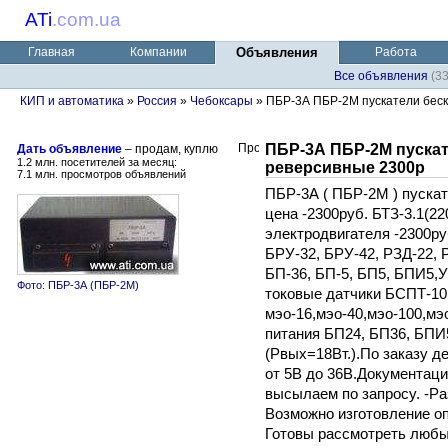
ATi
.
com.ua
Главная
Компании
Объявления
Работа
Все объявления
(3
КИП и автоматика
»
Россия
»
Чебоксары
» ПБР-3А ПБР-2М пускатели беск
ПБР-3А ПБР-2М пуска
Дать объявление
– продам, куплю
1.2 млн. посетителей за месяц:
реверсивные 2300р
7.1 млн. просмотров объявлений
ПБР-3А ( ПБР-2М ) пуска
цена -2300руб. БТЗ-3.1(2
электродвигателя -2300ру
БРУ-32, БРУ-42, РЗД-22, Р
БП-36, БП-5, БП5, БПИ5,У
Фото: ПБР-3А (ПБР-2М)
токовые датчики БСПТ-1
мэо-16,мэо-40,мэо-100,мэ
питания БП24, БП36, БПИ5
(Рвых=18Вт.).По заказу 
от 5В до 36В.Документац
высылаем по запросу. -Р
Возможно изготовление о
Готовы рассмотреть любы