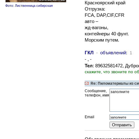
Красноярский край
Фото: Лиственница сибирская
Отгрузка:
FCA, DAP,CIF,CFR
авто –
жд-вагоны,
контейнеры 40 фунт.
Морским путем.
ГКЛ
-
объявлений
:
1
- , -
Тел
: 89632581472, Дубро
скажите, что звоните по о
Re: Пиломатериалы из си
Сообщение,
телефон, имя
Email