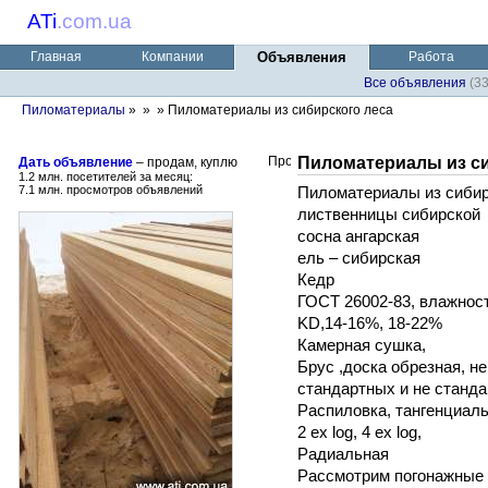
ATi
.
com.ua
Главная
Компании
Объявления
Работа
Все объявления
(3
Пиломатериалы
»
»
» Пиломатериалы из сибирского леса
Пиломатериалы из си
Дать объявление
– продам, куплю
1.2 млн. посетителей за месяц:
7.1 млн. просмотров объявлений
Пиломатериалы из сибир
лиственницы сибирской
сосна ангарская
ель – сибирская
Кедр
ГОСТ 26002-83, влажност
KD,14-16%, 18-22%
Камерная сушка,
Брус ,доска обрезная, не
стандартных и не станда
Распиловка, тангенциаль
2 ex log, 4 ex log,
Радиальная
Рассмотрим погонажные 