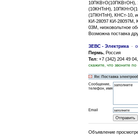
10ПКВтО(10ПКВтОН), 1
(10КНТпН), 10ПКНтО(1
(1ПКНТпН), КНСт-10, и
КИ-28097 КИ-28097М, 
03М, низковольтное о
Возможна поставка дру
ЗЕВС - Электрика
-
о
Пермь
, Россия
Тел
: +7 (342) 204 49 
скажите, что звоните по
Re: Поставка электроо
Сообщение,
телефон, имя
Email
Объявление просмотрен