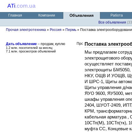
ATi
.
com.ua
Главная
Компании
Объявления
Работа
Все объявления
(3
Прочая электротехника
»
Россия
»
Пермь
» Поставка электрооборудован
Поставка электроо
Дать объявление
– продам, куплю
1.2 млн. посетителей за месяц:
7.1 млн. просмотров объявлений
Мы предлагаем сотруд
электрощитового обор
осуществляет поставк
электрощиты БМ5050, 
НКУ, ОЩВ И УОЩВ, ЩО
И ШРС-1, Щиты автома
Щиты управления д/на
ЯУО 9600, ЯУ5000, ме
шкафы управления оп
2404, ШУОТ-2409, ИПТ
КРМ, трансформаторны
кабельная арматура ,
10СТп(М), 10СТп(тк), 1
муфта СС, Концевые к