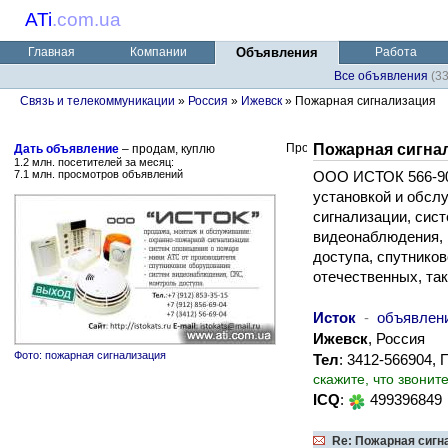
ATi
.
com.ua
Главная
Компании
Объявления
Работа
Все объявления
(3
Связь и телекоммуникации
»
Россия
»
Ижевск
» Пожарная сигнализация
Пожарная сигна
Дать объявление
– продам, куплю
1.2 млн. посетителей за месяц:
7.1 млн. просмотров объявлений
ООО ИСТОК 566-90
установкой и обсл
сигнализации, сис
видеонаблюдения, м
доступа, спутников
отечественных, та
Исток
-
объявлен
Ижевск
, Россия
Фото: пожарная сигнализация
Тел
: 3412-566904, 
скажите, что звонит
ICQ
:
499396849
Re: Пожарная сигн