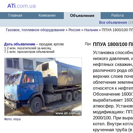
ATi
.
com.ua
Главная
Компании
Объявления
Работа
Все объявления
(3
Газовое, топливное оборудование
»
Россия
»
Нальчик
» ППУА 1800/100 П
ППУА 1800/100 П
Дать объявление
– продам, куплю
1.2 млн. посетителей за месяц:
7.1 млн. просмотров объявлений
Установка способн
низкого давления,
нефтяных скважин,
различного рода о
верхних слоев поч
облегчения земляны
относятся к нефте
Обозначение 1600/1
вырабатывает 1600
атмосфер. Установ
модификациях: ППУ
2000/100. При выр
Фото: ппуа
котел. Внутри котл
крученная труба (в