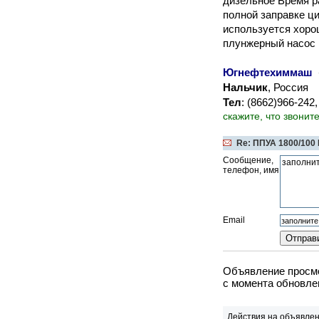
дизельное Время р
полной заправке ци
используется хоро
плунжерный насос 
Югнефтехиммаш
Нальчик
, Россия
Тел
: (8662)966-24
скажите, что звонит
Re: ППУА 1800/100
Сообщение,
телефон, имя
Email
Объявление просмо
c момента обновле
Действия на объявлен