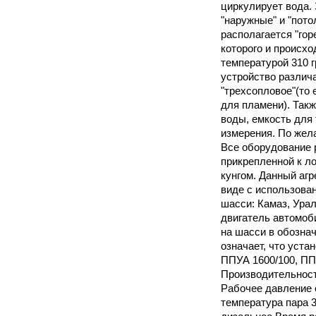
циркулирует вода. 
"наружные" и "пото
располагается "го
которого и происхо
температурой 310 
устройство различа
"трехсопловое"(то 
для пламени). Такж
воды, емкость для 
измерения. По жел
Все оборудование 
прикрепленной к л
кунгом. Данный агр
виде с использован
шасси: Камаз, Урал
двигатель автомоб
на шасси в обознач
означает, что уста
ППУА 1600/100, ППУ
Производительность
Рабочее давление 
температура пара 3