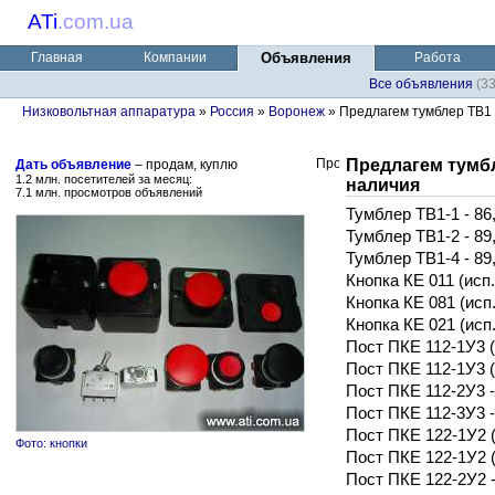
ATi
.
com.ua
Главная
Компании
Объявления
Работа
Все объявления
(3
Низковольтная аппаратура
»
Россия
»
Воронеж
» Предлагем тумблер ТВ1 к
Предлагем тумбл
Дать объявление
– продам, куплю
1.2 млн. посетителей за месяц:
наличия
7.1 млн. просмотров объявлений
Тумблер ТВ1-1 - 86
Тумблер ТВ1-2 - 89
Тумблер ТВ1-4 - 89
Кнопка КЕ 011 (исп. 
Кнопка КЕ 081 (исп. 
Кнопка КЕ 021 (исп. 
Пост ПКЕ 112-1У3 (к
Пост ПКЕ 112-1У3 (г
Пост ПКЕ 112-2У3 -
Пост ПКЕ 112-3У3 -
Пост ПКЕ 122-1У2 (к
Фото: кнопки
Пост ПКЕ 122-1У2 (г
Пост ПКЕ 122-2У2 -