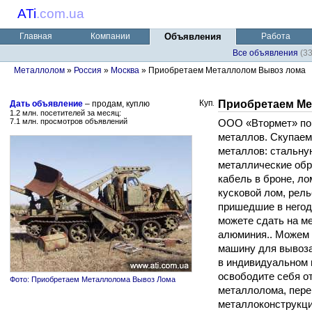
ATi
.
com.ua
Главная
Компании
Объявления
Работа
Все объявления
(3
Металлолом
»
Россия
»
Москва
» Приобретаем Металлолом Вывоз лома
Приобретаем Ме
Дать объявление
– продам, куплю
1.2 млн. посетителей за месяц:
7.1 млн. просмотров объявлений
ООО «Втормет» пок
металлов. Скупаем
металлов: стальную
металлические обр
кабель в броне, ло
кусковой лом, рел
пришедшие в негод
можете сдать на м
алюминия.. Можем 
машину для вывоза
в индивидуальном п
освободите себя о
Фото: Приобретаем Металлолома Вывоз Лома
металлолома, пере
металлоконструкци