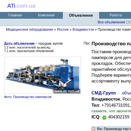
ATi
.
com.ua
Главная
Компании
Объявления
Работа
Все объявления
(3
Медицинское оборудование
»
Россия
»
Владивосток
» Производство памп
Производство п
Дать объявление
– продам, куплю
1.2 млн. посетителей за месяц:
7.1 млн. просмотров объявлений
Поставим производ
памперсов для дете
прокладок. Обеспе
гарантийное обслу
Подберем варианты
ассортименту выпу
СМД-Групп
-
объ
Фото: Производство памперсов
Владивосток
, Рос
Тел
: +79146731091
скажите, что звонит
ICQ
:
404302159
Re: Производство 