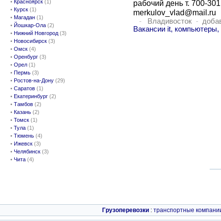
•
Красноярск
(1)
рабочий день т. 700-301
•
Курск
(1)
merkulov_vlad@mail.ru
•
Магадан
(1)
-
Владивосток
-
добав
•
Йошкар-Ола
(2)
Вакансии it, компьютеры
•
Нижний Новгород
(3)
•
Новосибирск
(3)
•
Омск
(4)
•
Оренбург
(3)
•
Орел
(1)
•
Пермь
(3)
•
Ростов-на-Дону
(29)
•
Саратов
(1)
•
Екатеринбург
(2)
•
Тамбов
(2)
•
Казань
(2)
•
Томск
(1)
•
Тула
(1)
•
Тюмень
(4)
•
Ижевск
(3)
•
Челябинск
(3)
•
Чита
(4)
Грузоперевозки
:
транспортные компани