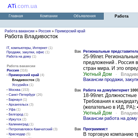
ATi
.
com.ua
Главная
Компании
Объявления
Работа
Работа вакансии
»
Россия
»
Приморский край
Работа Владивосток
IT, компьютеры, Интернет
(1)
Региональные представител
Продажи, закупки, офис
(1)
25-99лет. Региональны
Работа на дому
(1)
предложений . Россия 
Работа вакансии
стран мира. И это опред
Россия
(316)
Уютный Дом
-
Владив
•
Приморский край
(4)
Вакансии продажи, закуп
Владивосток
(3)
Уссурийск
(1)
•
Москва
(153)
Работа на дому/интернет
100
18-99лет. Должностные 
•
Санкт-Петербург
(26)
•
Барнаул
(1)
Требования к кандидату
•
Архангельск
(3)
(желательно в ИД, РА); •.
•
Уфа
(1)
Уютный Дом
-
Владив
•
Белгород
(1)
Вакансии работа на дому
•
Иркутск
(2)
•
Калининград
(1)
Программист
•
Петропавловск-Камчатский
(3)
В торговую компанию т
•
Краснодар
(5)