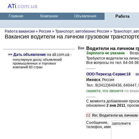
ATi
.
com.ua
Главная
Компании
Объявления
Работа
Работа вакансии
»
Россия
»
Транспорт, автобизнес Россия
»
Транспорт, ав
Вакансия водители на личном грузовом транспорт
Водители на личном г
Зарплата не указана
-
Возр
>> Дать объявление
на ati.com.ua -
Требуются водители на лично
популярную доску объявлений
Все вопросы по тел. 64-04-36
промышленных и торговых
компаний 60 стран
ООО Переезд-Сервис18
-
в
Ижевск
, Россия
Тел.: 8(3412)640436, 640447,
скажите, что звоните
по вакан
С момента добавления просм
обновлено
2 янв 2011
, просм
Re: Водители на личном
Сообщение,
телефон, имя