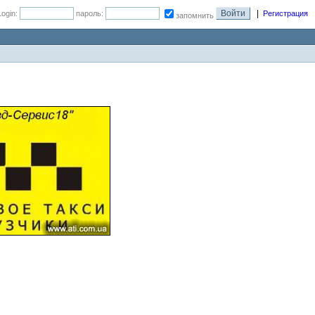
|
Login:
пароль:
Регистрация
запомнить