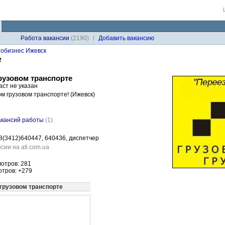
Работа вакансии
(2190)
Добавить вакансию
тобизнес Ижевск
е
рузовом транспорте
аст не указан
м грузовом транспорте! (Ижевск)
акансий работы
(1)
 8(3412)640447, 640436, диспетчер
сии на ati.com.ua
отров: 281
отров: +279
 грузовом транспорте