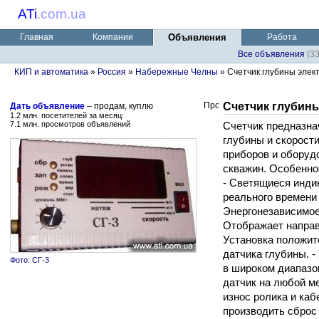
ATi
.
com.ua
Главная
Компании
Объявления
Работа
Все объявления
(3
КИП и автоматика
»
Россия
»
Набережные Челны
» Счетчик глубины элек
Счетчик глубин
Дать объявление
– продам, куплю
1.2 млн. посетителей за месяц:
7.1 млн. просмотров объявлений
Счетчик предназна
глубины и скорост
приборов и оборуд
скважин. Особенно
- Светящиеся инди
реального времени 
Энергонезависимое 
Отображает направ
Установка положит
датчика глубины. 
Фото: СГ-3
в широком диапазо
датчик на любой м
износ ролика и каб
производить сброс 