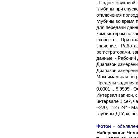
- Подает звуковой 
глубины при спуске
отключения привод
глубины во время 
для передачи данны
компьютером по за
скорость. - При от
значение. - Работа
регистраторами, з
данные: - Рабочий 
Диапазон измерения
Диапазон измерения
Максимальная погре
Пределы задания в
0,0001 …9,9999 - О
Интервал записи, се
интервале 1 сек, ча
~220, =12 / 24* - М
глубины ДГУ, кг, не
Фотон
-
объявлен
Набережные Чел