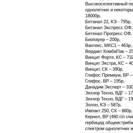
Высокоселективный ге
однолетних и некоторы
18000р,
Бетанал 22, КЭ - 795р,
Бетанал Экспресс ОФ, 
Бетенал Прогресс ОФ, 
Биопауер – 200р,
Вантекс, МКС1 – 463р,
Вердикт КомбиПак – 29
Винцит Форте, КС – 73
Винцит Экстра, КС – 4
Винцит, СК – 390р,
Глифос Премиум, ВР – 
Глифос, ВР – 195р,
Данадим Эксперт – 330
Зехнор Техно, ВДГ – 17
Зехнор Техно, ВДГ – 19
Золон, КЭ – 587р,
Импакт 250, СК – 880р,
Кернел, ВР (480 г/л г
гербицид общеистриби
спектром однолетних 