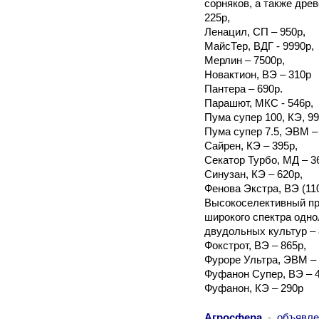
сорняков, а также дре
225р,
Ленацил, СП – 950р,
МайсТер, ВДГ - 9990р,
Мерлин – 7500р,
Новактион, ВЭ – 310р
Пантера – 690р.
Парашют, МКС - 546р,
Пума супер 100, КЭ, 99
Пума супер 7.5, ЭВМ –
Сайрен, КЭ – 395р,
Секатор Турбо, МД – 3
Синузан, КЭ – 620р,
Фенова Экстра, ВЭ (110
Высокоселективный пр
широкого спектра одно
двудольных культур – 
Фокстрот, ВЭ – 865р,
Фуроре Ультра, ЭВМ – 
Фуфанон Супер, ВЭ – 4
Фуфанон, КЭ – 290р
Агросфера
-
объявле