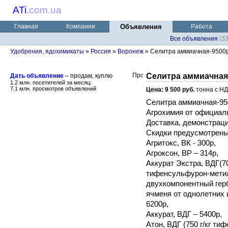
ATi
.
com.ua
Главная
Компании
Объявления
Работа
Все объявления
(3
Удобрения, ядохимикаты
»
Россия
»
Воронеж
» Селитра аммиачная-9500р/
Селитра аммиачная-
Дать объявление
– продам, куплю
1.2 млн. посетителей за месяц:
7.1 млн. просмотров объявлений
Цена: 9 500 руб.
тонна с Н
Селитра аммиачная-950
Агрохимия от официал
Доставка, демонстраци
Скидки предусмотрены
Агритокс, ВК - 300р,
Агроксон, ВР – 314р,
Аккурат Экстра, ВДГ(70
тифенсульфурон-метил
двухкомпонентный гер
ячменя от однолетних 
6200р,
Аккурат, ВДГ – 5400р,
Атон, ВДГ (750 г/кг ти