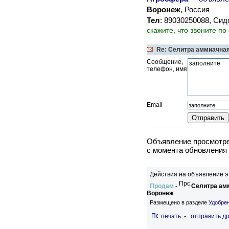
Воронеж
, Россия
Тел
: 89030250088, Си
скажите, что звоните по
Re: Селитра аммиачная-
Сообщение,
телефон, имя
Email
Объявление просмотрен
c момента обновления 
Действия на объявление э
Продам
-
Селитра амм
Воронеж
Размещено в разделе
Удобре
печать
-
отправить др