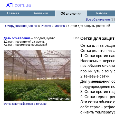
ATi
.
com.ua
Главная
Компании
Объявления
Работа
Все объявления
(3
Оборудование для с/х
»
Россия
»
Москва
» Сетки для защиты растений
Сетки для защи
Дать объявление
– продам, куплю
1.2 млн. посетителей за месяц:
7.1 млн. просмотров объявлений
Сетки для выращи
Сетки делятся на 
1. Сетки против на
Насекомые -перено
них обычно механич
проникнуть в зону
2.Теневые сетки.
Для уменьшения со
предупреждения по
3. Сетки против гра
4. Сетки термо - р
Эти сетки обычно 
Фото: защитный экран в теплице
себе термо - рефле
снизить температу