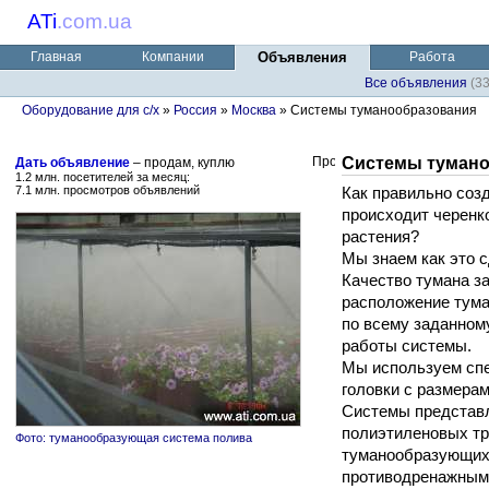
ATi
.
com.ua
Главная
Компании
Объявления
Работа
Все объявления
(3
Оборудование для с/х
»
Россия
»
Москва
» Системы туманообразования
Системы тумано
Дать объявление
– продам, куплю
1.2 млн. посетителей за месяц:
7.1 млн. просмотров объявлений
Как правильно созд
происходит черенк
растения?
Мы знаем как это с
Качество тумана за
расположение тума
по всему заданном
работы системы.
Мы используем сп
головки с размерам
Системы представл
полиэтиленовых тр
Фото: туманообразующая система полива
туманообразующих 
противодренажным 