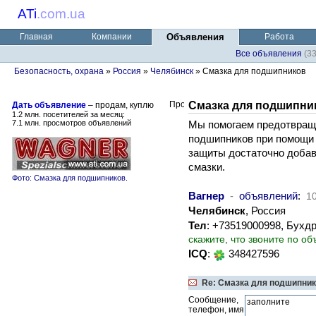
ATi
.
com.ua
Главная
Компании
Объявления
Работа
Все объявления
(3
Безопасность, охрана
»
Россия
»
Челябинск
» Смазка для подшипников
Смазка для подшипни
Дать объявление
– продам, куплю
1.2 млн. посетителей за месяц:
7.1 млн. просмотров объявлений
Мы помогаем предотвраща
подшипников при помощи 
защиты достаточно добав
смазки.
Фото: Смазка для подшипников.
Вагнер
-
объявлений
:
1
Челябинск
, Россия
Тел
: +73519000998, Бухд
скажите, что звоните по об
ICQ
:
348427596
Re: Смазка для подшипни
Сообщение,
телефон, имя