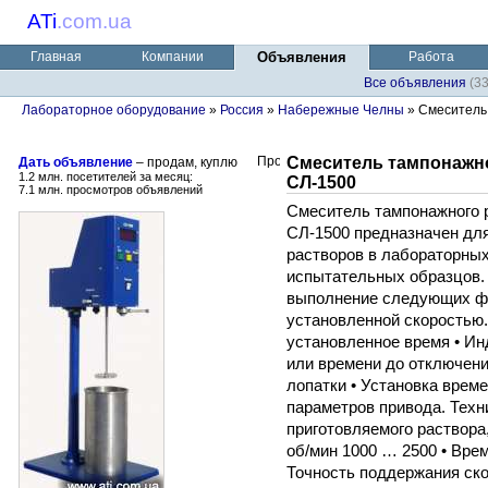
ATi
.
com.ua
Главная
Компании
Объявления
Работа
Все объявления
(3
Лабораторное оборудование
»
Россия
»
Набережные Челны
» Смеситель 
Смеситель тампонажн
Дать объявление
– продам, куплю
1.2 млн. посетителей за месяц:
СЛ-1500
7.1 млн. просмотров объявлений
Смеситель тампонажного 
СЛ-1500 предназначен дл
растворов в лабораторных
испытательных образцов.
выполнение следующих фу
установленной скоростью.
установленное время • Ин
или времени до отключени
лопатки • Установка врем
параметров привода. Техн
приготовляемого раствора,
об/мин 1000 … 2500 • Врем
Точность поддержания ск