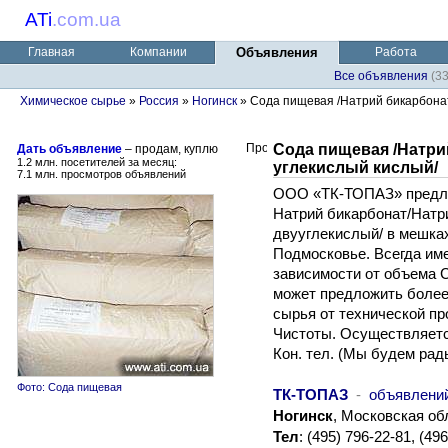
ATi
.
com.ua
Главная
Компании
Объявления
Работа
Все объявления
(3
Химическое сырье
»
Россия
»
Ногинск
» Сода пищевая /Натрий бикарбонат
Сода пищевая /Натри
Дать объявление
– продам, куплю
1.2 млн. посетителей за месяц:
углекислый кислый/
7.1 млн. просмотров объявлений
ООО «ТК-ТОПАЗ» предла
Натрий бикарбонат/Натр
двууглекислый/ в мешках
Подмосковье. Всегда име
зависимости от объема С
может предложить более
сырья от технической п
Чистоты. Осуществляется
Кон. тел. (Мы будем рад
Фото: Сода пищевая
ТК-ТОПАЗ
-
объявлени
Ногинск
, Московская об
Тел
: (495) 796-22-81, (4