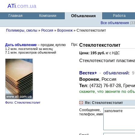
ATi
.
com.ua
Главная
Компании
Объявления
Работа
Все объявления
(3
Полимеры, смолы
»
Россия
»
Воронеж
» Стеклотекстолит
Стеклотекстолит
Дать объявление
– продам, куплю
1.2 млн. посетителей за месяц:
7.1 млн. просмотров объявлений
Цена: 195 руб.
кг с НДС
Стеклотекстолит пластина 
Вестех+
-
объявлений
:
9
Воронеж
, Россия
Тел
: (4732) 76-87-28, Гре
скажите, что звоните по об
Фото: Стеклотекстолит
Re: Стеклотекстолит
Сообщение,
телефон, имя