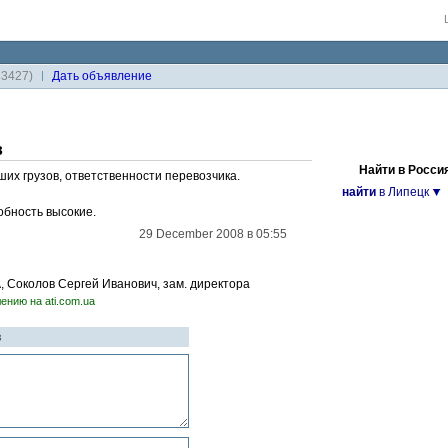
33427)
Дaть объявление
в
Найти в Росси
их грузов, ответственности перевозчика.
найти
в Липецк
бность высокие.
29 December 2008 в 05:55
А, Соколов Сергей Иванович, зам. директора
ению на ati.com.ua
в