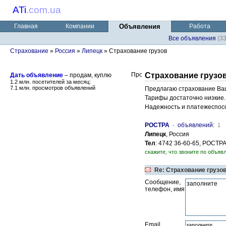
ATi
.
com.ua
Главная
Компании
Объявления
Работа
Все объявления
(3
Страхование
»
Россия
»
Липецк
» Страхование грузов
Страхование грузо
Дать объявление
– продам, куплю
1.2 млн. посетителей за месяц:
7.1 млн. просмотров объявлений
Предлагаю страхование Ваш
Тарифы достаточно низкие.
Надежность и платежеспосо
РОСТРА
-
объявлений
:
1
Липецк
, Россия
Тел
: 4742 36-60-65, РОСТР
скажите, что звоните по объявл
Re: Страхование грузо
Сообщение,
телефон, имя
Email