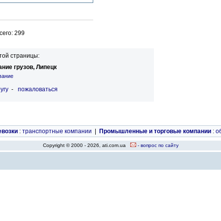
его: 299
той страницы:
ние грузов, Липецк
вание
угу
-
пожаловаться
евозки
:
транспортные компании
|
Промышленные и торговые компании
:
о
Copyright © 2000 - 2026, ati.com.ua
- вопрос по сайту