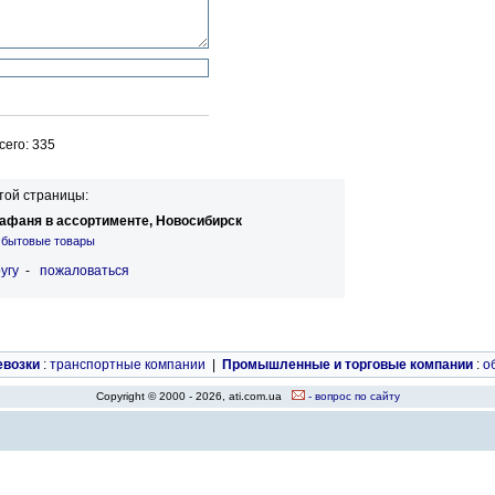
его: 335
той страницы:
афаня в ассортименте, Новосибирск
 бытовые товары
угу
-
пожаловаться
евозки
:
транспортные компании
|
Промышленные и торговые компании
:
о
Copyright © 2000 - 2026, ati.com.ua
- вопрос по сайту