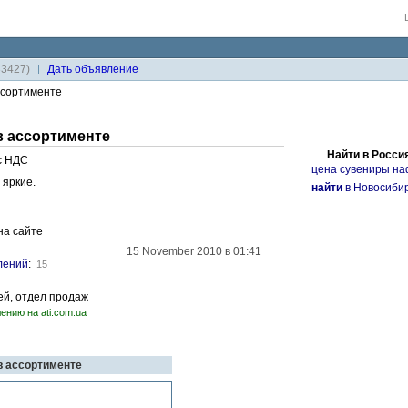
33427)
Дaть объявление
ссортименте
 ассортименте
Найти в Росси
с НДС
цена сувениры на
 яркие.
найти
в Новосиби
на сайте
15 November 2010 в 01:41
лений
:
15
рей, отдел продаж
ению на ati.com.ua
в ассортименте