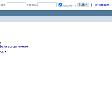
|
Login:
пароль:
Регистрация
запомнить
я
фаня ассортименте
рск