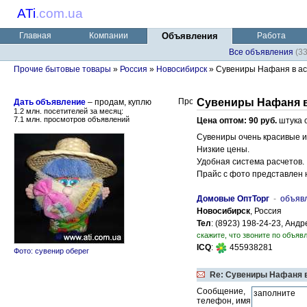
ATi
.
com.ua
Главная
Компании
Объявления
Работа
Все объявления
(3
Прочие бытовые товары
»
Россия
»
Новосибирск
» Сувениры Нафаня в а
Сувениры Нафаня в
Дать объявление
– продам, куплю
1.2 млн. посетителей за месяц:
7.1 млн. просмотров объявлений
Цена оптом: 90 руб.
штука 
Сувениры очень красивые и
Низкие цены.
Удобная система расчетов.
Прайс с фото представлен 
Домовые ОптТорг
-
объяв
Новосибирск
, Россия
Тел
: (8923) 198-24-23, Анд
скажите, что звоните по объявл
ICQ
:
455938281
Фото: сувенир оберег
Re: Сувениры Нафаня 
Сообщение,
телефон, имя