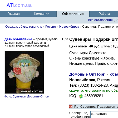
ATi
.
com.ua
Главная
Компании
Объявления
Работа
Все объявления
(3
Одежда, обувь, текстиль
»
Россия
»
Новосибирск
» Сувениры Подарки опт
Сувениры Подарки оп
Дать объявление
– продам, куплю
1.2 млн. посетителей за месяц:
7.1 млн. просмотров объявлений
Цена оптом: 40 руб.
штука с Н
Сувениры Домовята.
Очень красивые и яркие.
Низкие цены. Прайс с фот
Домовые ОптТорг
-
объ
Новосибирск
, Россия
Тел
: (8923) 198-24-23, Ан
скажите, что звоните по об
ICQ
:
455938281
Фото: Сувениры Домовые Оптом
Re: Сувениры Подарки опт
Сообщение,
телефон, имя