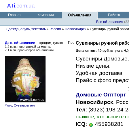
ATi
.
com.ua
Главная
Компании
Объявления
Работа
Все объявления
(3
Одежда, обувь, текстиль
»
Россия
»
Новосибирск
» Сувениры ручной рабо
Сувениры ручной раб
Дать объявление
– продам, куплю
1.2 млн. посетителей за месяц:
7.1 млн. просмотров объявлений
Цена оптом: 40 руб.
штука с Н
Сувениры Домовые.
Низкие цены.
Удобная доставка
Прайс с фото предс
Домовые ОптТорг
Новосибирск
, Рос
Фото: Сувениры тел
Тел
: (8923) 198-24-
скажите, что звоните п
ICQ
:
455938281