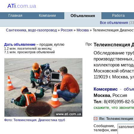
ATi
.
com.ua
Главная
Компании
Объявления
Работа
Все объявления
(3
Сантехника, водо-газопровод
»
Россия
»
Москва
» Телеинспекция Диагнос
Телеинспекция 
Дать объявление
– продам, куплю
1.2 млн. посетителей за месяц:
7.1 млн. просмотров объявлений
Обследование труб
производственных,
коллекторов метод
Московской област
119019 г. Москва, у
Комсервис
-
объя
Москва
, Россия
Тел
: 8(495)995-82-
скажите, что звонит
Re: Телеинспекция
Фото: Телеинспекция. Диагностика труб
Сообщение,
телефон, имя