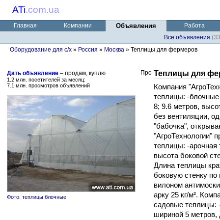
ATi
.
com.ua
Главная
Компании
Объявления
Работа
Все объявления
(3
Оборудование для с/х
»
Россия
»
Москва
» Теплицы для фермеров
Теплицы для ф
Дать объявление
– продам, куплю
1.2 млн. посетителей за месяц:
7.1 млн. просмотров объявлений
Компания "АгроТех
теплицы: -блочные
8; 9.6 метров, высо
без вентиляции, од
"бабочка", открыв
"АгроТехнологии" 
теплицы: -арочная 
высота боковой сте
Длина теплицы кра
боковую стенку по
вилоном антимоски
арку 25 кг/м². Ком
Фото: теплицы блочные
садовые теплицы: 
шириной 5 метров, 