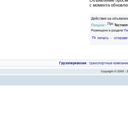
Объявление просмо
c момента обновлен
Действия на объявлен
Продам
-
Тестоот
Размещено в разделе
Пи
печать
-
отправи
Грузоперевозки
:
транспортные компани
Copyright © 2000 -