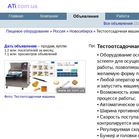
ATi
.
com.ua
Главная
Компании
Объявления
Работа
Все объявления
(3
Пищевое оборудование
»
Россия
»
Новосибирск
» Тестоотсадочная маши
Тестоотсадочна
Дать объявление
– продам, куплю
1.2 млн. посетителей за месяц:
7.1 млн. просмотров объявлений
• Оборудование ос
screen» для осуще
работы, позволяющ
желаемую форму п
• Любой оператор м
и запустить машин
• Возможность изм
Фото: Тестоотсадочная машина
процессе работы;
• Автоматическое о
• Ширина противне
• Скорость поступ
контролируется ин
• Регулируемая ск
• Бункер и головк