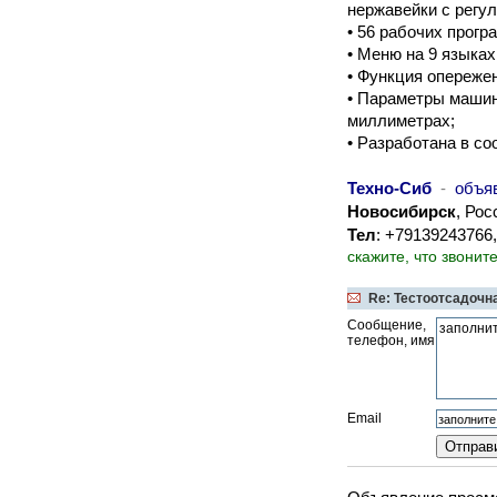
нержавейки с регу
• 56 рабочих прог
• Меню на 9 языках 
• Функция опереже
• Параметры маши
миллиметрах;
• Разработана в со
Техно-Сиб
-
объя
Новосибирск
, Рос
Тел
: +79139243766
скажите, что звонит
Re: Тестоотсадочн
Сообщение,
телефон, имя
Email