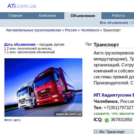
ATi
.
com.ua
Главная
Компании
Объявления
Работа
Все объявления
(3
Автомобильные грузоперевозки
»
Россия
»
Челябинск
» Транспорт
Транспорт
Дать объявление
– продам, куплю
1.2 млн. посетителей за месяц:
7.1 млн. просмотров объявлений
Авто грузоперевозк
междугородние), Т
организаций, Сотр
компаний и собсве
системы прямой до
Производителей. С
ИП Хидиятуллин В
Челябинск
, Росси
Тел
: +7(351)79732
скажите, что звонит
ICQ
:
367831850
Фото: авто
Re: Транспорт