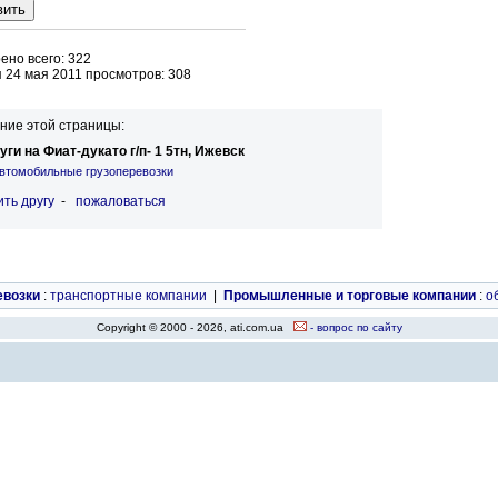
но всего: 322
 24 мая 2011 просмотров: 308
ние этой страницы:
уги на Фиат-дукато г/п- 1 5тн, Ижевск
втомобильные грузоперевозки
ть другу
-
пожаловаться
евозки
:
транспортные компании
|
Промышленные и торговые компании
:
о
Copyright © 2000 - 2026, ati.com.ua
- вопрос по сайту