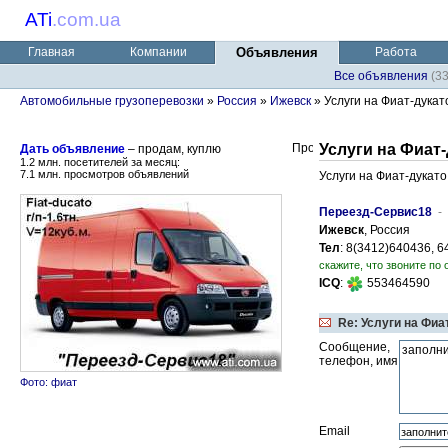
ATi
.
com.ua
Главная
Компании
Объявления
Работа
Все объявления
(3
Автомобильные грузоперевозки
»
Россия
»
Ижевск
» Услуги на Фиат-дукато
Услуги на Фиат-д
Дать объявление
– продам, куплю
1.2 млн. посетителей за месяц:
7.1 млн. просмотров объявлений
Услуги на Фиат-дукато 
Переезд-Сервис18
-
Ижевск
, Россия
Тел
: 8(3412)640436, 
скажите, что звоните по 
ICQ
:
553464590
Re: Услуги на Фиат
Сообщение,
телефон, имя
Фото: фиат
Email