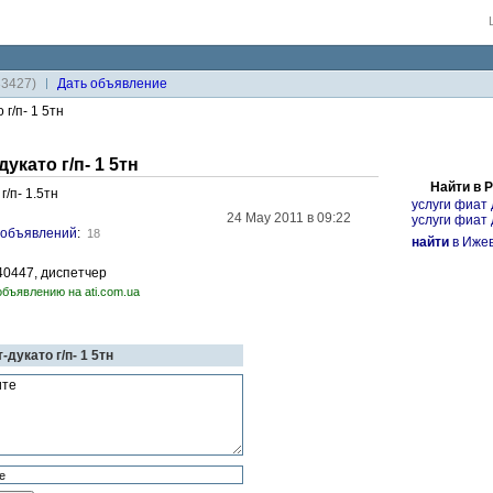
33427)
Дaть объявление
 г/п- 1 5тн
укато г/п- 1 5тн
Найти в 
г/п- 1.5тн
услуги фиат 
24 May 2011 в 09:22
услуги фиат д
объявлений
:
18
найти
в Ижев
640447, диспетчер
объявлению на ati.com.ua
-дукато г/п- 1 5тн