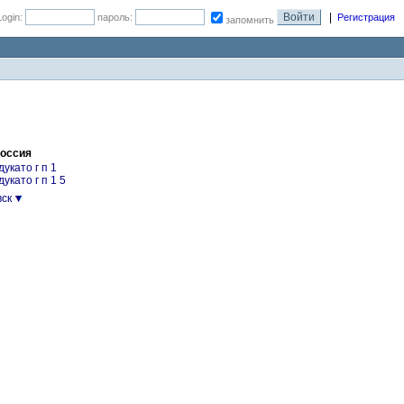
|
Login:
пароль:
Регистрация
запомнить
Россия
дукато г п 1
укато г п 1 5
ск