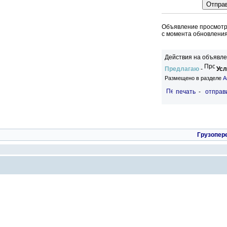
Объявление просмотре
c момента обновления
Действия на объявле
Предлагаю
-
Усл
Размещено в разделе
А
печать
-
отправи
Грузопер