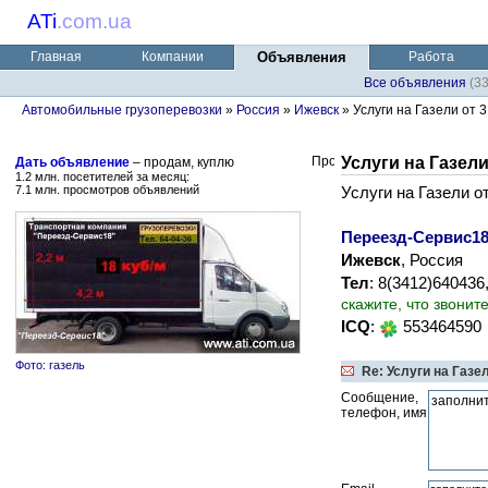
ATi
.
com.ua
Главная
Компании
Объявления
Работа
Все объявления
(3
Автомобильные грузоперевозки
»
Россия
»
Ижевск
» Услуги на Газели от 3 
Услуги на Газели 
Дать объявление
– продам, куплю
1.2 млн. посетителей за месяц:
7.1 млн. просмотров объявлений
Услуги на Газели от 
Переезд-Сервис1
Ижевск
, Россия
Тел
: 8(3412)640436
скажите, что звонит
ICQ
:
553464590
Фото: газель
Re: Услуги на Газел
Сообщение,
телефон, имя