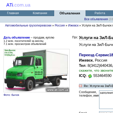
ATi
.
com.ua
Главная
Компании
Объявления
Работа
Все объявления
(3
Автомобильные грузоперевозки
»
Россия
»
Ижевск
» Услуги на ЗиЛ-Бычок г/
Услуги на ЗиЛ-Бы
Дать объявление
– продам, куплю
1.2 млн. посетителей за месяц:
7.1 млн. просмотров объявлений
Услуги на ЗиЛ-Бычок
Переезд-Сервис1
Ижевск
, Россия
Тел
: 8(3412)640436
скажите, что звонит
ICQ
:
553464590
Re: Услуги на ЗиЛ-Б
Сообщение,
Фото: бычок
телефон, имя