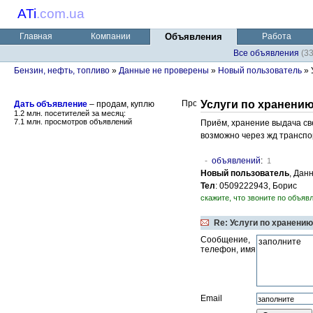
ATi
.
com.ua
Главная
Компании
Объявления
Работа
Все объявления
(3
Бензин, нефть, топливо
»
Данные не проверены
»
Новый пользователь
» 
Услуги по хранени
Дать объявление
– продам, куплю
1.2 млн. посетителей за месяц:
7.1 млн. просмотров объявлений
Приём, хранение выдача св
возможно через жд транспо
-
объявлений
:
1
Новый пользователь
, Дан
Тел
: 0509222943, Борис
скажите, что звоните по объявл
Re: Услуги по хранению
Сообщение,
телефон, имя
Email