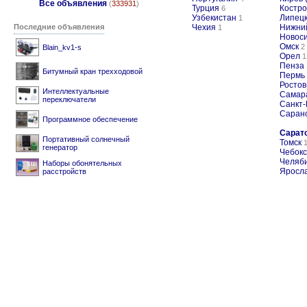
Все объявления
(
333931
)
Турция
Костр
6
Узбекистан
Липец
1
Последние объявления
Чехия
Нижни
1
Новос
Омск
2
Blain_kv1-s
Орел
1
Пенза
Битумный кран трехходовой
Пермь
Ростов
Интеллектуальные
Самар
переключатели
Санкт-
Саран
Программное обеспечение
Сарат
Портативный солнечный
Томск
генератор
Чебок
Челяб
Наборы обонятельных
Яросл
расстройств