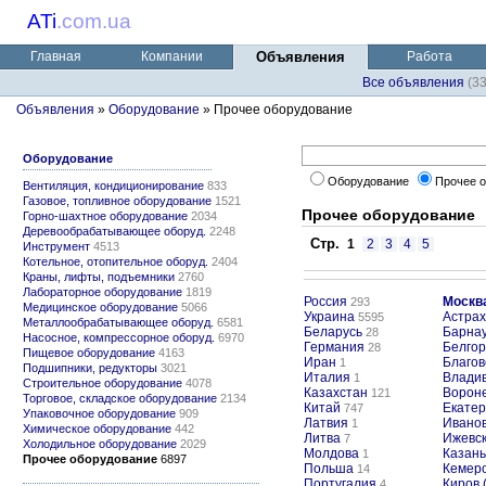
ATi
.
com.ua
Главная
Компании
Объявления
Работа
Все объявления
(3
Объявления
»
Оборудование
» Прочее оборудование
Оборудование
Оборудование
Прочее 
Вентиляция, кондиционирование
833
Газовое, топливное оборудование
1521
Прочее оборудование
Горно-шахтное оборудование
2034
Деревообрабатывающее оборуд.
2248
Стр.
1
2
3
4
5
Инструмент
4513
Котельное, отопительное оборуд.
2404
Краны, лифты, подъемники
2760
Лабораторное оборудование
1819
Россия
Москв
293
Медицинское оборудование
5066
Украина
Астрах
5595
Металлообрабатывающее оборуд.
6581
Беларусь
Барна
28
Насосное, компрессорное оборуд.
6970
Германия
Белго
28
Пищевое оборудование
4163
Иран
Благов
1
Подшипники, редукторы
3021
Италия
Владив
1
Строительное оборудование
4078
Казахстан
Ворон
121
Торговое, складское оборудование
2134
Китай
Екатер
747
Упаковочное оборудование
909
Латвия
Ивано
1
Химическое оборудование
442
Литва
Ижевс
7
Холодильное оборудование
2029
Молдова
Казань
1
Прочее оборудование
6897
Польша
Кемер
14
Португалия
Киров 
4