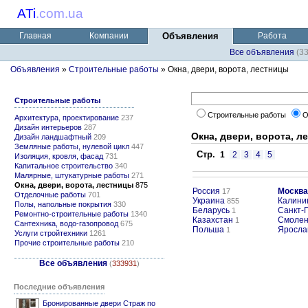
ATi
.
com.ua
Главная
Компании
Объявления
Работа
Все объявления
(3
Объявления
»
Строительные работы
» Окна, двери, ворота, лестницы
Строительные работы
Строительные работы
О
Архитектура, проектирование
237
Дизайн интерьеров
287
Окна, двери, ворота, л
Дизайн ландшафтный
209
Земляные работы, нулевой цикл
447
Стр.
1
2
3
4
5
Изоляция, кровля, фасад
731
Капитальное строительство
340
Малярные, штукатурные работы
271
Окна, двери, ворота, лестницы
875
Россия
Москва
17
Отделочные работы
701
Украина
Калини
855
Полы, напольные покрытия
330
Беларусь
Санкт-
1
Ремонтно-строительные работы
1340
Казахстан
Смолен
1
Сантехника, водо-газопровод
675
Польша
Яросла
1
Услуги стройтехники
1261
Прочие строительные работы
210
Все объявления
(
333931
)
Последние объявления
Бронированные двери Страж по