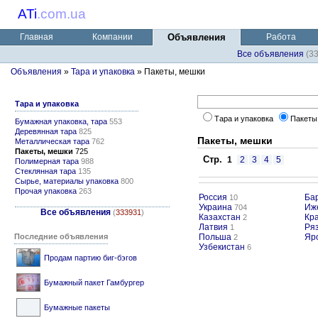
ATi
.
com.ua
Главная
Компании
Объявления
Работа
Все объявления
(3
Объявления
»
Тара и упаковка
» Пакеты, мешки
Тара и упаковка
Тара и упаковка
Пакеты
Бумажная упаковка, тара
553
Деревянная тара
825
Пакеты, мешки
Металлическая тара
762
Пакеты, мешки
725
Стр.
1
2
3
4
5
Полимерная тара
988
Стеклянная тара
135
Сырье, материалы упаковка
800
Прочая упаковка
263
Россия
Ба
10
Украина
Иж
704
Все объявления
(
333931
)
Казахстан
Кр
2
Латвия
Ря
1
Последние объявления
Польша
Яр
2
Узбекистан
6
Продам партию биг-бэгов
Бумажный пакет Гамбургер
Бумажные пакеты