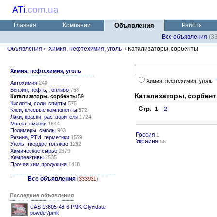
ATi
.
com.ua
Главная
Компании
Объявления
Работа
Все объявления
(3
Объявления
»
Химия, нефтехимия, уголь
» Катализаторы, сорбенты
Химия, нефтехимия, уголь
Химия, нефтехимия, уголь
Автохимия
240
Бензин, нефть, топливо
758
Катализаторы, сорбен
Катализаторы, сорбенты
59
Кислоты, соли, спирты
575
Стр.
1
2
Клеи, клеевые компоненты
572
Лаки, краски, растворители
1724
Масла, смазки
1644
Полимеры, смолы
903
Россия
1
Резина, РТИ, герметики
1559
Украина
56
Уголь, твердое топливо
1292
Химическое сырье
2879
Химреактивы
2535
Прочая хим.продукция
1418
Все объявления
(
333931
)
Последние объявления
CAS 13605-48-6 PMK Glycidate
powder/pmk