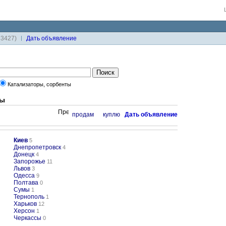
33427)
Дaть объявление
Катализаторы, сорбенты
ты
продам
куплю
Дaть объявление
Киев
5
Днепропетровск
4
Донецк
4
Запорожье
11
Львов
3
Одесса
9
Полтава
0
Сумы
1
Тернополь
1
Харьков
12
Херсон
1
Черкассы
0