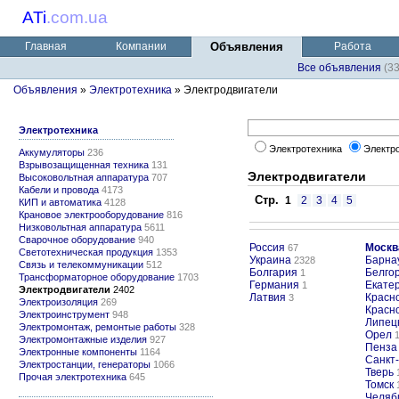
ATi
.
com.ua
Главная
Компании
Объявления
Работа
Все объявления
(3
Объявления
»
Электротехника
» Электродвигатели
Электротехника
Электротехника
Электр
Аккумуляторы
236
Взрывозащищенная техника
131
Электродвигатели
Высоковольтная аппаратура
707
Кабели и провода
4173
Стр.
1
2
3
4
5
КИП и автоматика
4128
Крановое электрооборудование
816
Низковольтная аппаратура
5611
Сварочное оборудование
940
Россия
Москв
67
Светотехническая продукция
1353
Украина
Барна
2328
Связь и телекоммуникации
512
Болгария
Белго
1
Трансформаторное оборудование
1703
Германия
Екате
1
Электродвигатели
2402
Латвия
Красн
3
Электроизоляция
269
Красн
Электроинструмент
948
Липец
Электромонтаж, ремонтые работы
328
Орел
Электромонтажные изделия
927
Пенза
Электронные компоненты
1164
Санкт
Электростанции, генераторы
1066
Тверь
Прочая электротехника
645
Томск
Челяб