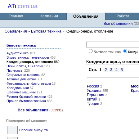
ATi
.
com.ua
Главная
Компании
Объявления
Работа
Все объявления
(3
Объявления
»
Бытовая техника
» Кондиционеры, отопление
Бытовая техника
Бытовая техника
Кондиц
Аудиотехника
103
Видеотехника, телевизоры
458
Кондиционеры, отопле
Кондиционеры, отопление
862
Печи, плиты, СВЧ печи
123
Стр.
1
2
3
4
5
Пылесосы
220
Стиральные машины
82
Техника для кухни
801
Фотоаппараты, фототовары
18
Россия
Мос
2
Холодильники
57
Украина
Кра
855
Швейные машины
121
Германия
2
Ремонт бытовой техники
428
Китай
1
Прочая бытовая техника
865
Турция
2
Все объявления
(
333931
)
Последние объявления
Перенос аккаунта