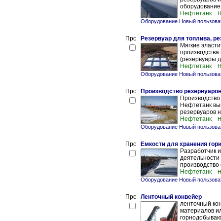
оборудование 
Нефтетанк
Н
Оборудование Новый пользова
Резервуар для топлива, р
Мягкие эласти
производства
(резервуары д
Нефтетанк
Н
Оборудование Новый пользова
Производство резервуаров
Производство 
Нефтетанк выг
резервуаров н
Нефтетанк
Н
Оборудование Новый пользова
Емкости для хранения гор
Разработчик и
деятельности 
производство 
Нефтетанк
Н
Оборудование Новый пользова
Ленточный конвейер
ленточный кон
материалов и
горнодобываю