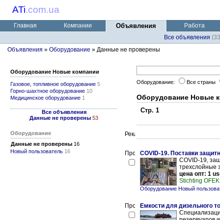
ATi
.
com.ua
Главная
Компании
Объявления
Работа
Все объявления
(3
Объявления
»
Оборудование
» Данные не проверены
Оборудование Новые компании
Оборудование:
Все страны
Газовое, топливное оборудование
5
Горно-шахтное оборудование
10
Оборудование Новые 
Медицинское оборудование
1
Стр. 1
Все объявления
Данные не проверены
53
Оборудование
Данные не проверены
16
Новый пользователь
16
COVID-19. Поставки защитн
COVID-19, защ
трехслойные з
цена опт: 1 u
Stichting OFEK
Оборудование Новый пользова
Емкости для дизельного т
Специализаци
резервуаров и