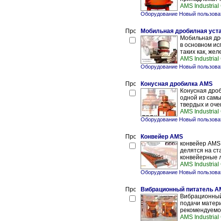
AMS Industrial
Оборудование Новый пользова
Мобильная дробилная уст
Мобильная др
в основном и
таких как, жел
AMS Industrial
Оборудование Новый пользова
Конусная дробилка AMS
Конусная дро
одной из самы
твердых и очен
AMS Industrial
Оборудование Новый пользова
Конвейер AMS
конвейер AMS 
делятся на с
конвейерные л
AMS Industrial
Оборудование Новый пользова
Вибрационный питатель A
Вибрационный
подачи матери
рекомендуемой
AMS Industrial